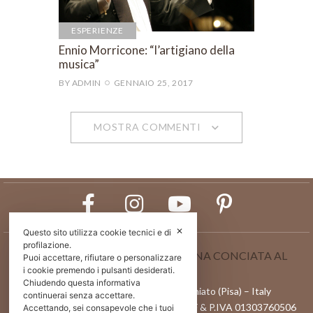
ESPERIENZE
Ennio Morricone: “l’artigiano della
musica”
BY
ADMIN
GENNAIO 25, 2017
MOSTRA COMMENTI
✕
Questo sito utilizza cookie tecnici e di
profilazione.
CONSORZIO VERA PELLE ITALIANA CONCIATA AL
Puoi accettare, rifiutare o personalizzare
VEGETALE
i cookie premendo i pulsanti desiderati.
Chiudendo questa informativa
Via l Maggio 82/84, 56028 – San Miniato (Pisa) – Italy
continuerai senza accettare.
Reg.Imprese di Pisa n. 01303760506 | C.F & P.IVA 01303760506
Accettando, sei consapevole che i tuoi