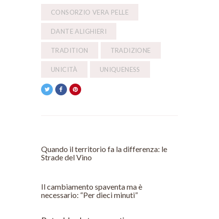
CONSORZIO VERA PELLE
DANTE ALIGHIERI
TRADITION
TRADIZIONE
UNICITÀ
UNIQUENESS
POST PRECEDENTE
Quando il territorio fa la differenza: le
Strade del Vino
POST SUCCESSIVO
Il cambiamento spaventa ma è
necessario: “Per dieci minuti”