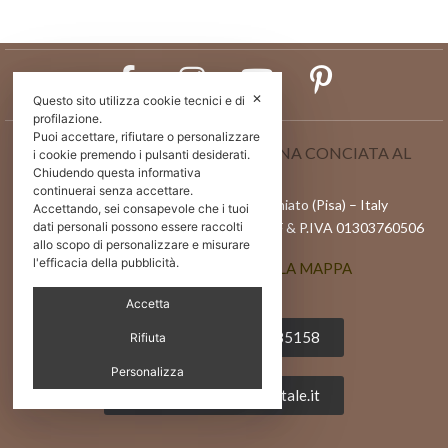
✕
Questo sito utilizza cookie tecnici e di
profilazione.
Puoi accettare, rifiutare o personalizzare
CONSORZIO VERA PELLE ITALIANA CONCIATA AL
i cookie premendo i pulsanti desiderati.
VEGETALE
Chiudendo questa informativa
continuerai senza accettare.
Via l Maggio 82/84, 56028 – San Miniato (Pisa) – Italy
Accettando, sei consapevole che i tuoi
Reg.Imprese di Pisa n. 01303760506 | C.F & P.IVA 01303760506
dati personali possono essere raccolti
allo scopo di personalizzare e misurare
l'efficacia della pubblicità.
APRI POSIZIONE SULLA MAPPA
Accetta
Tel 0039 0571 485158
Rifiuta
Personalizza
info@pellealvegetale.it