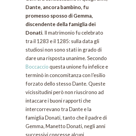
Dante, ancora bambino, fu
promesso sposso di Gemma,
discendente della famiglia dei
Donati
. Il matrimonio fu celebrato
tra il 1283 e il 1285: sulla data gli
studiosi non sono stati in grado di
dare una risposta unanime. Secondo
Boccaccio
questa unione fu infelice e
terminò in concomitanza con l’esilio
forzato dello stesso Dante. Queste
vicissitudini però non riuscirono ad
intaccare i buoni rapporti che
intercorrevano tra Dante e la
famiglia Donati, tanto che il padre di
Gemma, Manetto Donati, negli anni
successivi concesse alcuni