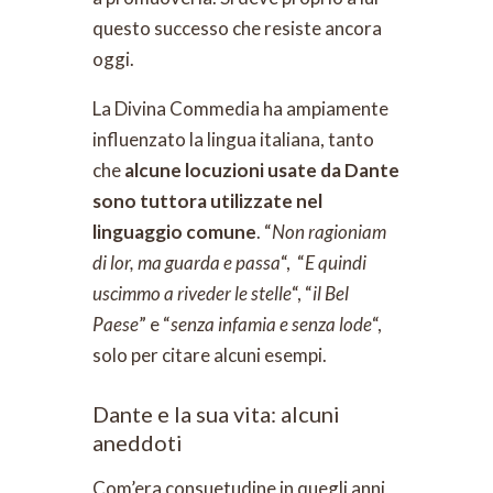
questo successo che resiste ancora
oggi.
La Divina Commedia ha ampiamente
influenzato la lingua italiana, tanto
che
alcune locuzioni usate da Dante
sono tuttora utilizzate nel
linguaggio comune
. “
Non ragioniam
di lor, ma guarda e passa
“, “
E quindi
uscimmo a riveder le stelle
“, “
il Bel
Paese
” e “
senza infamia e senza lode
“,
solo per citare alcuni esempi.
Dante e la sua vita: alcuni
aneddoti
Com’era consuetudine in quegli anni,