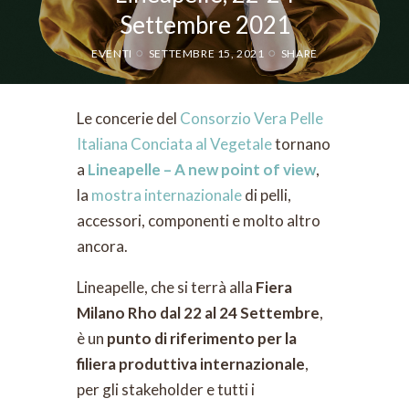
Settembre 2021
EVENTI
SETTEMBRE 15, 2021
SHARE
Le concerie del
Consorzio Vera Pelle
Italiana Conciata al Vegetale
tornano
a
Lineapelle – A new point of view
,
la
mostra internazionale
di pelli,
accessori, componenti e molto altro
ancora.
Lineapelle, che si terrà alla
Fiera
Milano Rho dal 22 al 24 Settembre
,
è un
punto di riferimento per la
filiera produttiva internazionale
,
per gli stakeholder e tutti i