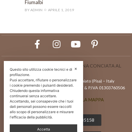
Fiumalbi
BY
ADMIN
APRILE 1, 2019
CONSORZIO VERA PELLE ITALIANA CONCIATA AL
✕
Questo sito utilizza cookie tecnici e di
VEGETALE
profilazione.
Puoi accettare, rifiutare o personalizzare
Via l Maggio 82/84, 56028 – San Miniato (Pisa) – Italy
i cookie premendo i pulsanti desiderati.
Reg.Imprese di Pisa n. 01303760506 | C.F & P.IVA 01303760506
Chiudendo questa informativa
continuerai senza accettare.
APRI POSIZIONE SULLA MAPPA
Accettando, sei consapevole che i tuoi
dati personali possono essere raccolti
allo scopo di personalizzare e misurare
l'efficacia della pubblicità.
Tel 0039 0571 485158
Accetta