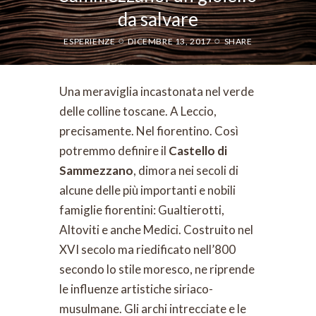
da salvare
ESPERIENZE
DICEMBRE 13, 2017
SHARE
Una meraviglia incastonata nel verde
delle colline toscane. A Leccio,
precisamente. Nel fiorentino. Così
potremmo definire il
Castello di
Sammezzano
, dimora nei secoli di
alcune delle più importanti e nobili
famiglie fiorentini: Gualtierotti,
Altoviti e anche Medici. Costruito nel
XVI secolo ma riedificato nell’800
secondo lo stile moresco, ne riprende
le influenze artistiche siriaco-
musulmane. Gli archi intrecciate e le