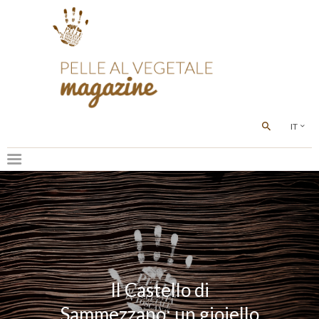
IT
Il Castello di
Sammezzano: un gioiello