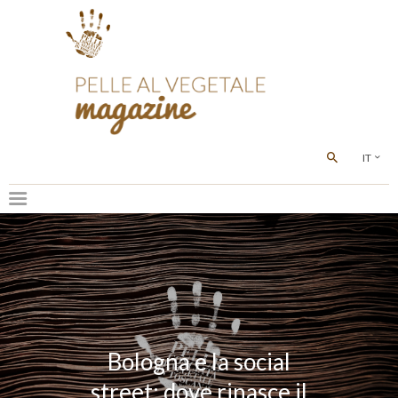
IT
Bologna e la social
street: dove rinasce il