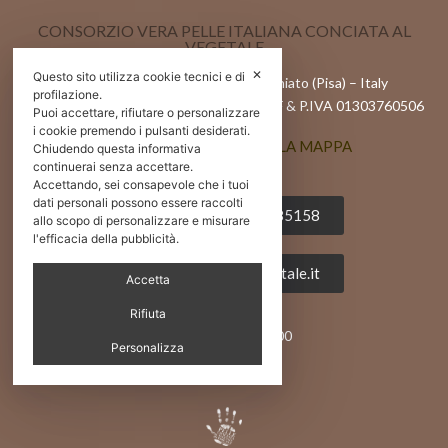
CONSORZIO VERA PELLE ITALIANA CONCIATA AL
VEGETALE
✕
Questo sito utilizza cookie tecnici e di
Via l Maggio 82/84, 56028 – San Miniato (Pisa) – Italy
profilazione.
Reg.Imprese di Pisa n. 01303760506 | C.F & P.IVA 01303760506
Puoi accettare, rifiutare o personalizzare
i cookie premendo i pulsanti desiderati.
APRI POSIZIONE SULLA MAPPA
Chiudendo questa informativa
continuerai senza accettare.
Accettando, sei consapevole che i tuoi
dati personali possono essere raccolti
Tel 0039 0571 485158
allo scopo di personalizzare e misurare
l'efficacia della pubblicità.
info@pellealvegetale.it
Accetta
Rifiuta
Fax +39 0571 469400
Personalizza