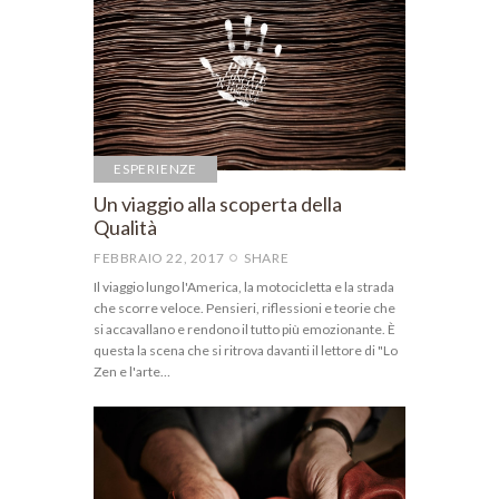
ESPERIENZE
Un viaggio alla scoperta della
Qualità
FEBBRAIO 22, 2017
SHARE
Il viaggio lungo l'America, la motocicletta e la strada
che scorre veloce. Pensieri, riflessioni e teorie che
si accavallano e rendono il tutto più emozionante. È
questa la scena che si ritrova davanti il lettore di "Lo
Zen e l'arte…