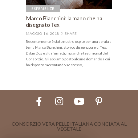
ESPERIENZE
Marco Bianchini: la mano che ha
disegnato Tex
MAGGIO 16, 2018
SHARE
Recentemente è stato nostro ospite per una serata a
tema Marco Bianchini, storico disegnatore di Tex,
Dylan Dog e altri fumetti, ma anche testimonial del
Consorzio. Gli abbiamo posto alcune domande a cui
ha risposto raccontando se stesso,…
CONSORZIO VERA PELLE ITALIANA CONCIATA AL
VEGETALE