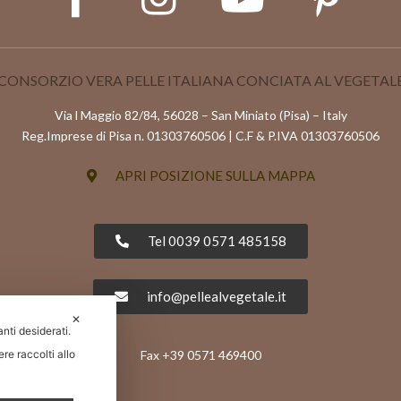
CONSORZIO VERA PELLE ITALIANA CONCIATA AL VEGETAL
Via l Maggio 82/84, 56028 – San Miniato (Pisa) – Italy
Reg.Imprese di Pisa n. 01303760506 | C.F & P.IVA 01303760506
APRI POSIZIONE SULLA MAPPA
Tel 0039 0571 485158
info@pellealvegetale.it
✕
anti desiderati.
Fax +39 0571 469400
re raccolti allo