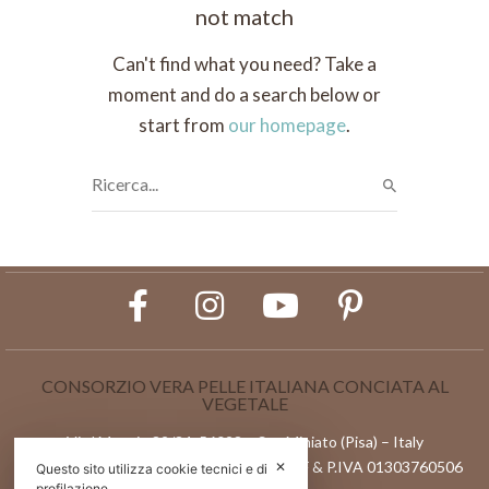
not match
Can't find what you need? Take a
moment and do a search below or
start from
our homepage
.
CONSORZIO VERA PELLE ITALIANA CONCIATA AL
VEGETALE
Via l Maggio 82/84, 56028 – San Miniato (Pisa) – Italy
Reg.Imprese di Pisa n. 01303760506 | C.F & P.IVA 01303760506
✕
Questo sito utilizza cookie tecnici e di
profilazione.