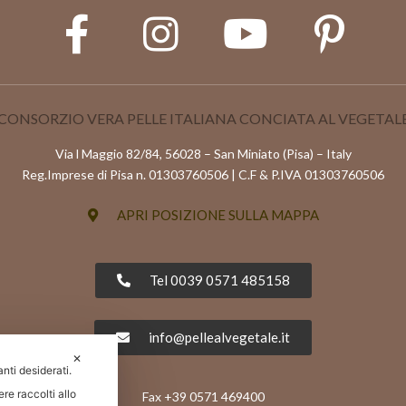
CONSORZIO VERA PELLE ITALIANA CONCIATA AL VEGETAL
Via l Maggio 82/84, 56028 – San Miniato (Pisa) – Italy
Reg.Imprese di Pisa n. 01303760506 | C.F & P.IVA 01303760506
APRI POSIZIONE SULLA MAPPA
Tel 0039 0571 485158
info@pellealvegetale.it
✕
anti desiderati.
re raccolti allo
Fax +39 0571 469400