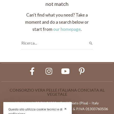
not match
Can't find what you need? Take a
moment and do a search below or
start from
our homepage
.
CONSORZIO VERA PELLE ITALIANA CONCIATA AL
VEGETALE
Via l Maggio 82/84, 56028 – San Miniato (Pisa) – Italy
Reg.Imprese di Pisa n. 01303760506 | C.F & P.IVA 01303760506
✕
Questo sito utilizza cookie tecnici e di
profilazione.