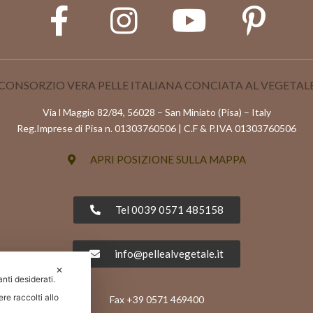
CONSORZIO VERA PELLE ITALIANA CONCIATA AL VEGETAL
Via l Maggio 82/84, 56028 – San Miniato (Pisa) – Italy
Reg.Imprese di Pisa n. 01303760506 | C.F & P.IVA 01303760506
APRI POSIZIONE SULLA MAPPA
Tel 0039 0571 485158
info@pellealvegetale.it
✕
anti desiderati.
re raccolti allo
Fax +39 0571 469400