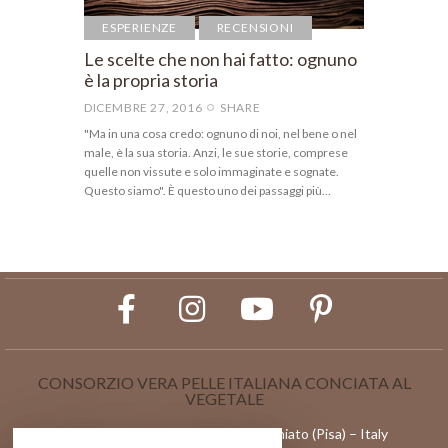
ESPERIENZE
RECENSIONI
Le scelte che non hai fatto: ognuno
è la propria storia
DICEMBRE 27, 2016
SHARE
"Ma in una cosa credo: ognuno di noi, nel bene o nel
male, è la sua storia. Anzi, le sue storie, comprese
quelle non vissute e solo immaginate e sognate.
Questo siamo". È questo uno dei passaggi più…
CONSORZIO VERA PELLE ITALIANA CONCIATA AL
VEGETALE
Via l Maggio 82/84, 56028 – San Miniato (Pisa) – Italy